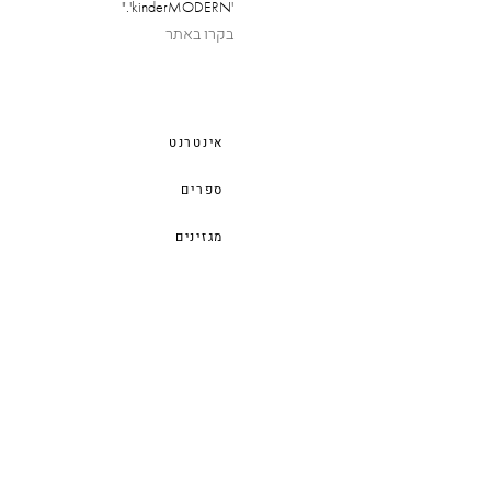
'kinderMODERN'."
בקרו באתר
אינטרנט
ספרים
מגזינים