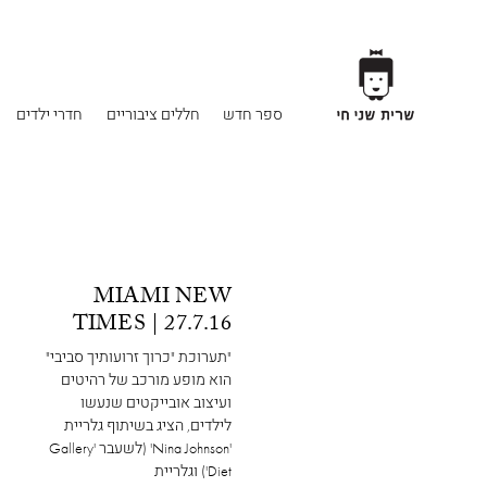
ספר חדש
חללים ציבוריים
חדרי ילדים
MIAMI NEW
TIMES | 27.7.16
"תערוכת "כרוך זרועותיך סביבי"
הוא מופע מורכב של רהיטים
ועיצוב אובייקטים שנעשו
לילדים, הציג בשיתוף גלריית
'Nina Johnson' (לשעבר 'Gallery
Diet') וגלריית