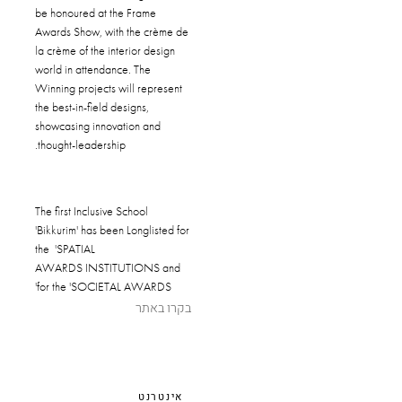
be honoured at the Frame
Awards Show, with the crème de
la crème of the interior design
world in attendance. The
Winning projects will represent
the best-in-field designs,
showcasing innovation and
thought-leadership.
The first Inclusive School
'Bikkurim' has been Longlisted for
the '
SPATIAL
AWARDS
INSTITUTIONS and
for the '
SOCIETAL AWARDS'
בקרו באתר
אינטרנט