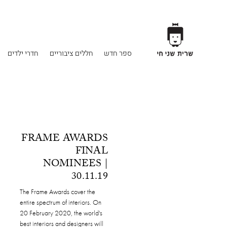
ספר חדש
חללים ציבוריים
חדרי ילדים
FRAME AWARDS
FINAL
NOMINEES |
30.11.19
The Frame Awards cover the
entire spectrum of interiors. On
20 February 2020, the world's
best interiors and designers will