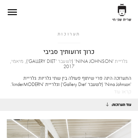
Skip to main content
תערוכות
כרוך זרועותיך סביבי
גלריית 'NINA JOHNSON' (לשעבר 'GALLERY DIET'), מיאמי,
2017
התערוכה הינה פרי שיתוף פעולה בין שתי גלריות: גלריית
'Nina Johnson' (לשעבר 'Gallery Diet') וגלריית 'kinderMODERN'.
קראו עוד
עוד תערוכות: